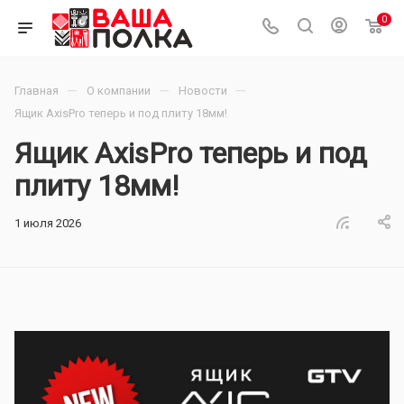
0
—
—
—
Главная
О компании
Новости
Ящик AxisPro теперь и под плиту 18мм!
Ящик AxisPro теперь и под
плиту 18мм!
1 июля 2026