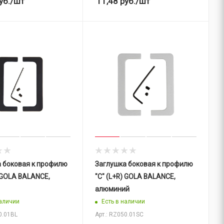
уб.
/шт
11,48
руб.
/шт
 боковая к профилю
Заглушка боковая к профилю
"C" (L+R) GOLA BALANCE,
алюминий
наличии
Есть в наличии
0.01BL
Арт.: RZ050.01SC