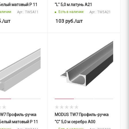
 Белый матовый P 11
"L" 5,0 м латунь A21
наличии
Есть в наличии
Арт.: TW5A11
Арт.: TW5A21
.
/шт
103
руб.
/шт
W7 Профиль-ручка
MODUS TW7 Профиль-ручка
м Белый матовый P 11
"C" 5,0 м серебро A00