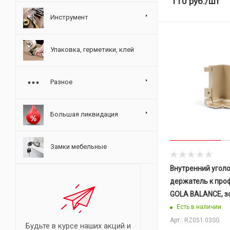
110
руб.
/шт
Инструмент
Упаковка, герметики, клей
Разное
Большая ликвидация
Замки мебельные
Внутренний уголо
держатель к про
GOLA BALANCE, з
Есть в наличии
Арт.: RZ051.03SG
Будьте в курсе наших акций и