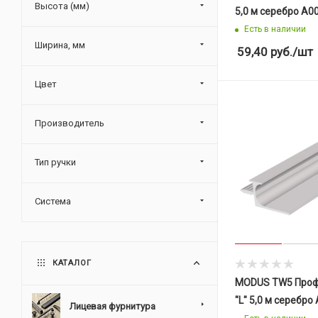
Высота (мм)
5,0 м серебро A0
Есть в наличии
Ширина, мм
59,40
руб.
/шт
Цвет
Производитель
Тип ручки
Система
КАТАЛОГ
MODUS TW5 Проф
"L" 5,0 м серебро
Лицевая фурнитура