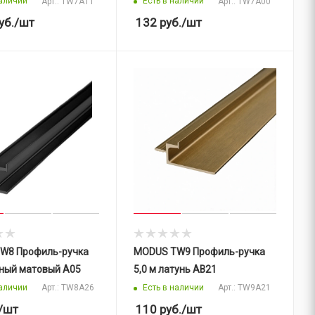
наличии
Есть в наличии
Арт.: TW7A11
Арт.: TW7A00
уб.
/шт
132
руб.
/шт
W8 Профиль-ручка
MODUS TW9 Профиль-ручка
рный матовый A05
5,0 м латунь AB21
наличии
Есть в наличии
Арт.: TW8A26
Арт.: TW9A21
/шт
110
руб.
/шт