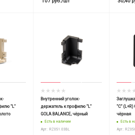
107
руб.
/шт
30,40
р
к-
Внутренний уголок-
Заглушка
филю "L"
держатель к профилю "L"
"C" (L+R) GOLA BALANCE,
олото
GOLA BALANCE, чёрный
чёрная
Есть в наличии
Есть в 
Арт.: RZ051.03BL
Арт.: RZ05