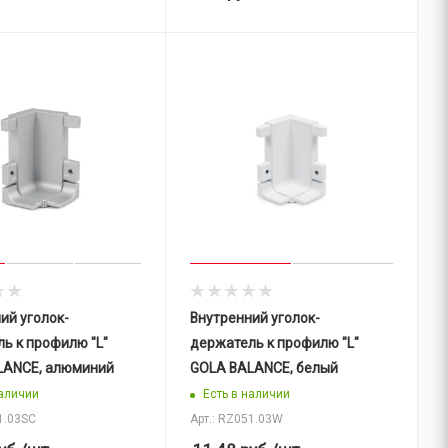
ий уголок-
Внутренний уголок-
ь к профилю "L"
держатель к профилю "L"
LANCE, алюминий
GOLA BALANCE, белый
наличии
Есть в наличии
1.03SC
Арт.: RZ051.03W