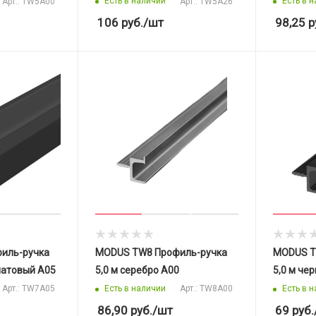
Есть в наличии
Есть в 
Арт.: TW5A00
Арт.: TW5A26
106
руб.
/шт
98,25
р
иль-ручка
MODUS TW8 Профиль-ручка
MODUS T
 матовый A05
5,0 м серебро A00
5,0 м че
Есть в наличии
Есть в 
Арт.: TW7A05
Арт.: TW8A00
86,90
руб.
/шт
69
руб.