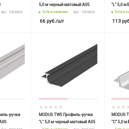
0
5,0 м черный матовый A05
"L" 5,0 м
Есть в наличии
Есть в 
Арт.: TW4A00
Арт.: TW4A05
66
руб.
/шт
113
руб
иль-ручка
MODUS TW5 Профиль-ручка
MODUS T
 А00
"L" 5,0 м черный матовый A05
"C" 5,0 