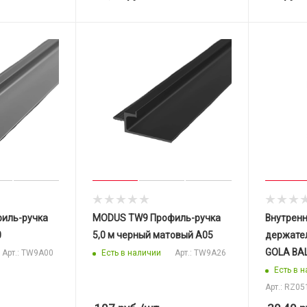
иль-ручка
MODUS TW9 Профиль-ручка
Внутренн
0
5,0 м черный матовый A05
держател
GOLA BA
Есть в наличии
Арт.: TW9A00
Арт.: TW9A26
Есть в 
Арт.: RZ05