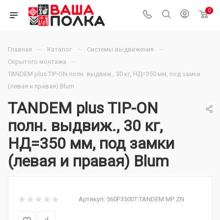
0
—
—
—
Главная
Каталог
Системы выдвижения
—
Скрытого монтажа
TANDEM plus TIP-ON полн. выдвиж., 30 кг, НД=350 мм, под замки
(левая и правая) Blum
TANDEM plus TIP-ON
полн. выдвиж., 30 кг,
НД=350 мм, под замки
(левая и правая) Blum
Артикул:
560F3500T TANDEM MP ZN